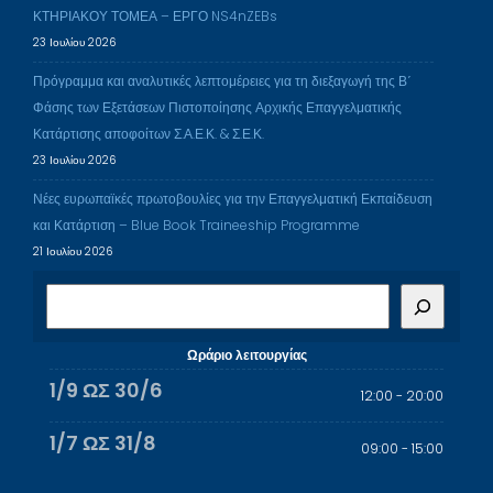
ΚΤΗΡΙΑΚΟΥ ΤΟΜΕΑ – ΕΡΓΟ NS4nZEBs
23 Ιουλίου 2026
Πρόγραμμα και αναλυτικές λεπτομέρειες για τη διεξαγωγή της Β΄
Φάσης των Εξετάσεων Πιστοποίησης Αρχικής Επαγγελματικής
Κατάρτισης αποφοίτων Σ.Α.Ε.Κ. & Σ.Ε.Κ.
23 Ιουλίου 2026
Νέες ευρωπαϊκές πρωτοβουλίες για την Επαγγελματική Εκπαίδευση
και Κατάρτιση – Blue Book Traineeship Programme
21 Ιουλίου 2026
Α
ν
α
Ωράριο λειτουργίας
ζ
1/9 ΩΣ 30/6
12:00 - 20:00
ή
τ
1/7 ΩΣ 31/8
09:00 - 15:00
η
σ