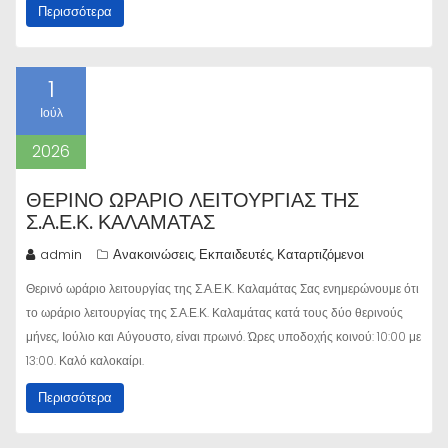
Περισσότερα
1
Ιούλ
2026
ΘΕΡΙΝΌ ΩΡΆΡΙΟ ΛΕΙΤΟΥΡΓΊΑΣ ΤΗΣ
Σ.Α.Ε.Κ. ΚΑΛΑΜΆΤΑΣ
admin
Ανακοινώσεις
Εκπαιδευτές
Καταρτιζόμενοι
,
,
Θερινό ωράριο λειτουργίας της Σ.Α.Ε.Κ. Καλαμάτας Σας ενημερώνουμε ότι
το ωράριο λειτουργίας της Σ.Α.Ε.Κ. Καλαμάτας κατά τους δύο θερινούς
μήνες, Ιούλιο και Αύγουστο, είναι πρωινό. Ώρες υποδοχής κοινού: 10:00 με
13:00. Καλό καλοκαίρι.
Περισσότερα