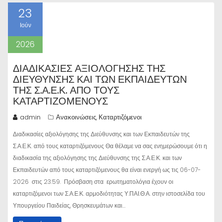
23
Ιούν
2026
ΔΙΑΔΙΚΑΣΊΕΣ ΑΞΙΟΛΌΓΗΣΗΣ ΤΗΣ
ΔΙΕΎΘΥΝΣΗΣ ΚΑΙ ΤΩΝ ΕΚΠΑΙΔΕΥΤΏΝ
ΤΗΣ Σ.Α.Ε.Κ. ΑΠΌ ΤΟΥΣ
ΚΑΤΑΡΤΙΖΌΜΕΝΟΥΣ
admin
Ανακοινώσεις
Καταρτιζόμενοι
,
Διαδικασίες αξιολόγησης της Διεύθυνσης και των Εκπαιδευτών της
Σ.Α.Ε.Κ. από τους καταρτιζόμενους Θα θέλαμε να σας ενημερώσουμε ότι η
διαδικασία της αξιολόγησης της Διεύθυνσης της Σ.Α.Ε.Κ. και των
Εκπαιδευτών από τους καταρτιζόμενους θα είναι ενεργή ως τις 06-07-
2026 στις 23:59. Πρόσβαση στα ερωτηματολόγια έχουν οι
καταρτιζόμενοι των Σ.Α.Ε.Κ. αρμοδιότητας Υ.ΠΑΙ.Θ.Α. στην ιστοσελίδα του
Υπουργείου Παιδείας, Θρησκευμάτων και…