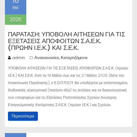
18
Μάι
2026
ΠΑΡΆΤΑΣΗ: ΥΠΟΒΟΛΗ ΑΙΤΗΣΕΩΝ ΓΙΑ ΤΙΣ
ΕΞΕΤΑΣΕΙΣ ΑΠΟΦΟΙΤΩΝ Σ.Α.Ε.Κ.
(ΠΡΏΗΝ Ι.Ε.Κ.) ΚΑΙ Σ.Ε.Κ.
admin
Ανακοινώσεις
Καταρτιζόμενοι
,
ΥΠΟΒΟΛΗ ΑΙΤΗΣΕΩΝ ΓΙΑ ΤΙΣ ΕΞΕΤΑΣΕΙΣ ΑΠΟΦΟΙΤΩΝ Σ.Α.Ε.Κ. (πρώην
Ι.Ε.Κ.) ΚΑΙ Σ.Ε.Κ. Από τις 19 Μαΐου έως και τις 27 Μαΐου 2026 (δείτε την
Ανακοίνωση Παράτασης), ο Ε.Ο.Π.Π.Ε.Π. θα υποδέχεται με απλοποιημένη
διαδικασία, ηλεκτρονικά (πατήστε εδώ) τις αιτήσεις και τα δικαιολογητικά
των υποψηφίων για τις Εξετάσεις Πιστοποίησης Σχολών Ανώτερης
Επαγγελματικής Κατάρτισης Σ.Α.Ε.Κ. (πρώην Ι.Ε.Κ.) και Σχολών…
Περισσότερα