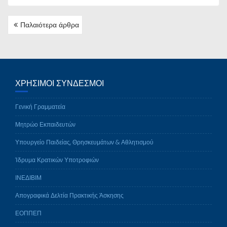
ΠΛΟΉΓΗΣΗ
Παλαιότερα άρθρα
ΆΡΘΡΩΝ
ΧΡΉΣΙΜΟΙ ΣΎΝΔΕΣΜΟΙ
Γενική Γραμματεία
Μητρώο Εκπαιδευτών
Υπουργείο Παιδείας, Θρησκευμάτων & Αθλητισμού
Ίδρυμα Κρατικών Υποτροφιών
ΙΝΕΔΙΒΙΜ
Απογραφικά Δελτία Πρακτικής Άσκησης
ΕΟΠΠΕΠ