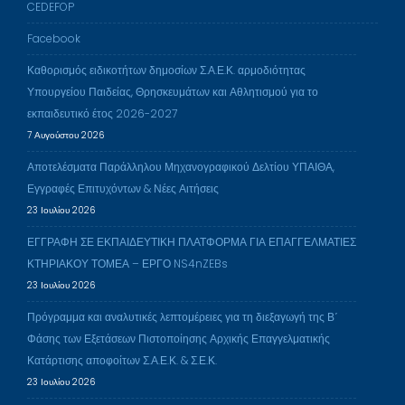
CEDEFOP
Facebook
Καθορισμός ειδικοτήτων δημοσίων Σ.Α.Ε.Κ. αρμοδιότητας
Υπουργείου Παιδείας, Θρησκευμάτων και Αθλητισμού για το
εκπαιδευτικό έτος 2026-2027
7 Αυγούστου 2026
Αποτελέσματα Παράλληλου Μηχανογραφικού Δελτίου ΥΠΑΙΘΑ,
Εγγραφές Επιτυχόντων & Νέες Αιτήσεις
23 Ιουλίου 2026
ΕΓΓΡΑΦΗ ΣΕ ΕΚΠΑΙΔΕΥΤΙΚΗ ΠΛΑΤΦΟΡΜΑ ΓΙΑ ΕΠΑΓΓΕΛΜΑΤΙΕΣ
ΚΤΗΡΙΑΚΟΥ ΤΟΜΕΑ – ΕΡΓΟ NS4nZEBs
23 Ιουλίου 2026
Πρόγραμμα και αναλυτικές λεπτομέρειες για τη διεξαγωγή της Β΄
Φάσης των Εξετάσεων Πιστοποίησης Αρχικής Επαγγελματικής
Κατάρτισης αποφοίτων Σ.Α.Ε.Κ. & Σ.Ε.Κ.
23 Ιουλίου 2026