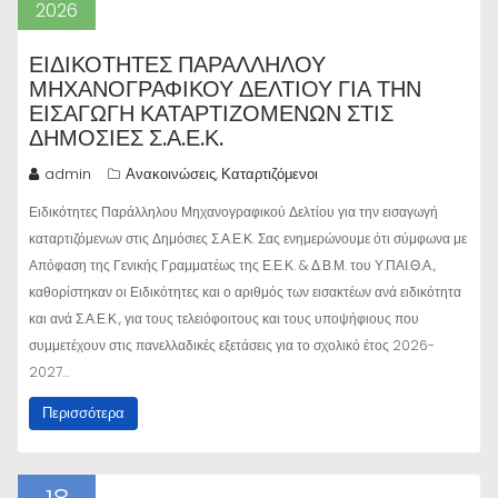
2026
ΕΙΔΙΚΌΤΗΤΕΣ ΠΑΡΆΛΛΗΛΟΥ
ΜΗΧΑΝΟΓΡΑΦΙΚΟΎ ΔΕΛΤΊΟΥ ΓΙΑ ΤΗΝ
ΕΙΣΑΓΩΓΉ ΚΑΤΑΡΤΙΖΌΜΕΝΩΝ ΣΤΙΣ
ΔΗΜΌΣΙΕΣ Σ.Α.Ε.Κ.
admin
Ανακοινώσεις
Καταρτιζόμενοι
,
Ειδικότητες Παράλληλου Μηχανογραφικού Δελτίου για την εισαγωγή
καταρτιζόμενων στις Δημόσιες Σ.Α.Ε.Κ. Σας ενημερώνουμε ότι σύμφωνα με
Απόφαση της Γενικής Γραμματέως της Ε.Ε.Κ. & Δ.Β.Μ. του Υ.ΠΑΙ.Θ.Α.,
καθορίστηκαν οι Ειδικότητες και ο αριθμός των εισακτέων ανά ειδικότητα
και ανά Σ.Α.Ε.Κ., για τους τελειόφοιτους και τους υποψήφιους που
συμμετέχουν στις πανελλαδικές εξετάσεις για το σχολικό έτος 2026-
2027…
Περισσότερα