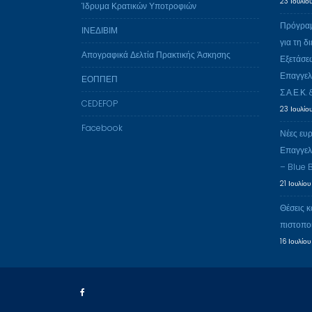
23 Ιουλίο
Ίδρυμα Κρατικών Υποτροφιών
Πρόγραμ
ΙΝΕΔΙΒΙΜ
για τη δ
Απογραφικά Δελτία Πρακτικής Άσκησης
Εξετάσε
Επαγγελ
ΕΟΠΠΕΠ
Σ.Α.Ε.Κ. 
CEDEFOP
23 Ιουλίο
Facebook
Νέες ευ
Επαγγελ
– Blue
21 Ιουλίο
Θέσεις κ
πιστοπο
16 Ιουλίο