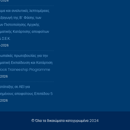
υ 2026
η
μα και αναλυτικές λεπτομέρειες
ιεξαγωγή της Β΄ Φάσης των
ων Πιστοποίησης Αρχικής
ματικής Κατάρτισης αποφοίτων
& Σ.Ε.Κ.
υ 2026
ρωπαϊκές πρωτοβουλίες για την
ματική Εκπαίδευση και Κατάρτιση
 Book Traineeship Programme
υ 2026
ατάταξης σε ΑΕΙ για
ιημένους αποφοίτους Επιπέδου 5
υ 2026
© Όλα τα δικαιώματα κατοχυρωμένα 2024