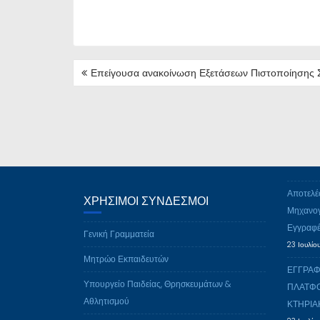
ΠΛΟΉΓΗΣΗ
Επείγουσα ανακοίνωση Εξετάσεων Πιστοποίησης Σ
ΆΡΘΡΩΝ
Αποτελέ
ΧΡΉΣΙΜΟΙ ΣΎΝΔΕΣΜΟΙ
Μηχανογ
Εγγραφέ
Γενική Γραμματεία
23 Ιουλίο
Μητρώο Εκπαιδευτών
ΕΓΓΡΑΦ
Υπουργείο Παιδείας, Θρησκευμάτων &
ΠΛΑΤΦΟ
Αθλητισμού
ΚΤΗΡΙΑ