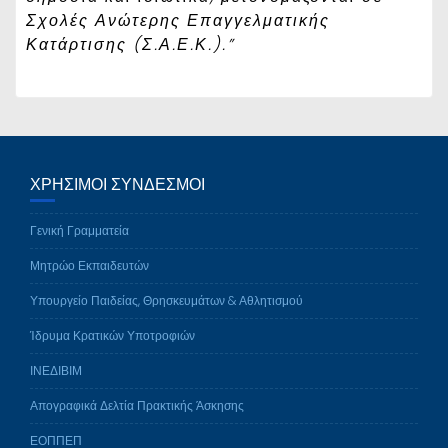
Σχολές Ανώτερης Επαγγελματικής
Κατάρτισης (Σ.Α.Ε.Κ.).”
ΧΡΉΣΙΜΟΙ ΣΎΝΔΕΣΜΟΙ
Γενική Γραμματεία
Μητρώο Εκπαιδευτών
Υπουργείο Παιδείας, Θρησκευμάτων & Αθλητισμού
Ίδρυμα Κρατικών Υποτροφιών
ΙΝΕΔΙΒΙΜ
Απογραφικά Δελτία Πρακτικής Άσκησης
ΕΟΠΠΕΠ